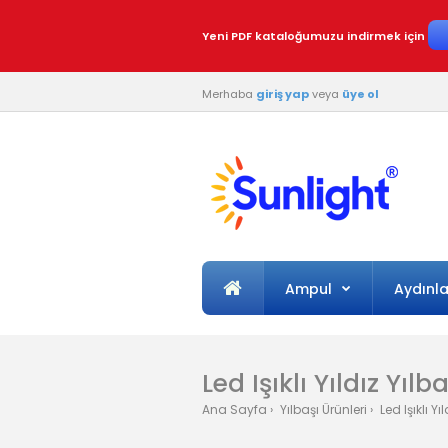
Yeni PDF kataloğumuzu indirmek için
Merhaba
giriş yap
veya
üye ol
Ampul
Aydınl
Led Işıklı Yıldız Yı
Ana Sayfa
Yılbaşı Ürünleri
Led Işıklı Y