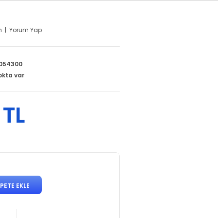
m
|
Yorum Yap
054300
okta var
 TL