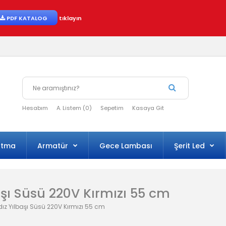
PDF KATALOG
tıklayın
Hesabım
A. Listem (0)
Sepetim
Kasaya Git
atma
Armatür
Gece Lambası
Şerit Led
lbaşı Süsü 220V Kırmızı 55 cm
ıldız Yılbaşı Süsü 220V Kırmızı 55 cm