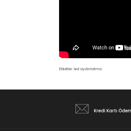
Etiketler:
led aydınlatma
Kredi Kartı Öde