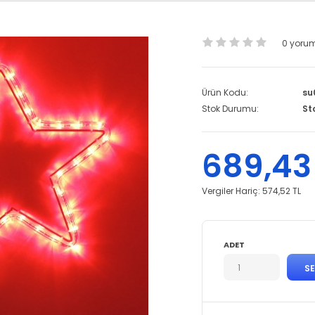
0 yoru
Ürün Kodu:
su
Stok Durumu:
St
689,43
Vergiler Hariç:
574,52 TL
ADET