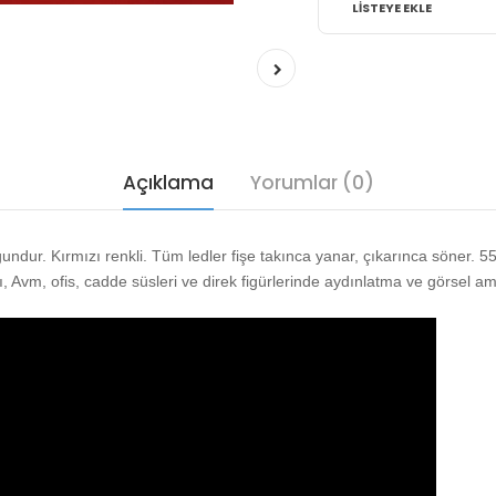
LISTEYE EKLE
Açıklama
Yorumlar (0)
ygundur. Kırmızı renkli. Tüm ledler fişe takınca yanar, çıkarınca söner. 
aşı, Avm, ofis, cadde süsleri ve direk figürlerinde aydınlatma ve görsel amaç