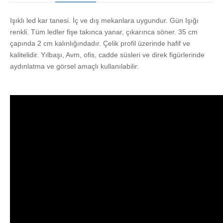
Işıklı led kar tanesi. İç ve dış mekanlara uygundur. Gün Işığı
renkli. Tüm ledler fişe takınca yanar, çıkarınca söner. 35 cm
çapında 2 cm kalınlığındadır. Çelik profil üzerinde hafif ve
kalitelidir. Yılbaşı, Avm, ofis, cadde süsleri ve direk figürlerinde
aydınlatma ve görsel amaçlı kullanılabilir.