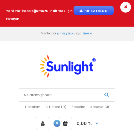
Yeni PDF kataloğumuzu indirmek için
PDF KATALOG
tıklayın
Merhaba
giriş yap
veya
üye ol
Hesabım
A. Listem (0)
Sepetim
Kasaya Git
0,00 TL
0