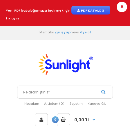
Yeni PDF kataloğumuzu indirmek için
PDF KATALOG
tıklayın
Merhaba
giriş yap
veya
üye ol
Hesabım
A. Listem (0)
Sepetim
Kasaya Git
0,00 TL
0