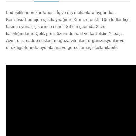
Led ışıklı neon kar tanesi. İç ve dış mekanlara uygundur.
Kesintisiz homojen ışık kaynağıdır. Kırmızı renkli. Tüm ledler fişe
takınca yanar, çıkarınca söner. 28 cm çapında 2 cm
kalınlığındadır. Çelik profil üzerinde hafif ve kalitelidir. Yılbaşı,
Avm, ofis, cadde süsleri, mağaza vitrinleri, organizasyonlar ve
direk figürlerinde aydınlatma ve görsel amaçlı kullanılabilir.