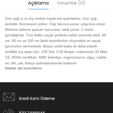
Açıklama
Yorumlar (0)
Gün ışığı iç ve dış mekan saçak led aydınlatma. Gün ışığı
renklidir. Animasyon yoktur. Fişe takınca yanar, çıkarınca söner.
Birbirine ekleme aparatı mevcuttur, sabit yanar. 2 metre
genişliğinde. Tüm ledler saçak şeklinde kablo üzerinde dizili, 60
cm, 80 cm ve 100 cm farklı boyutlardan oluşmakta ve saçak
görünümü vermektedir. Beyaz renkli kablo ile daha estetik
özellikle kış ayları için. 220 Volt, 0,55 Amper, maksimum 35 Watt.
CE, ROHs sertifikalı.
AVM, belediye, organizasyon, ağaç, cadde,
ev, ofis, yat, bahçe aydınlatmasında kullanılır.
Etiketler:
led aydınlatma
Kredi Kartı Ödeme