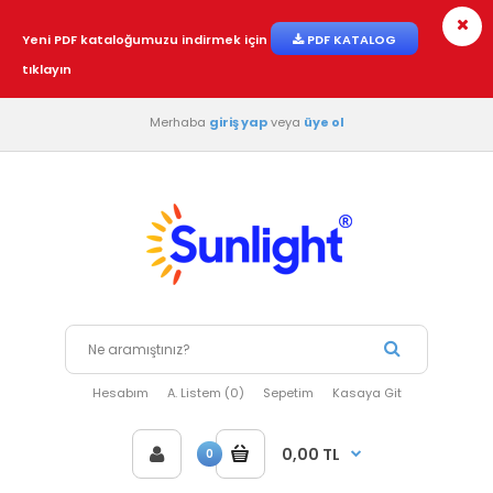
Yeni PDF kataloğumuzu indirmek için
PDF KATALOG
tıklayın
Merhaba
giriş yap
veya
üye ol
Hesabım
A. Listem (0)
Sepetim
Kasaya Git
0,00 TL
0