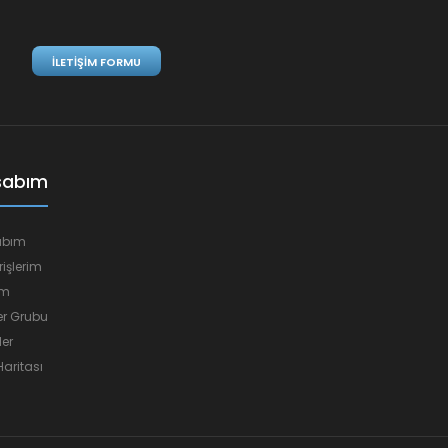
İLETIŞIM FORMU
sabım
abım
rişlerim
em
r Grubu
ler
Haritası