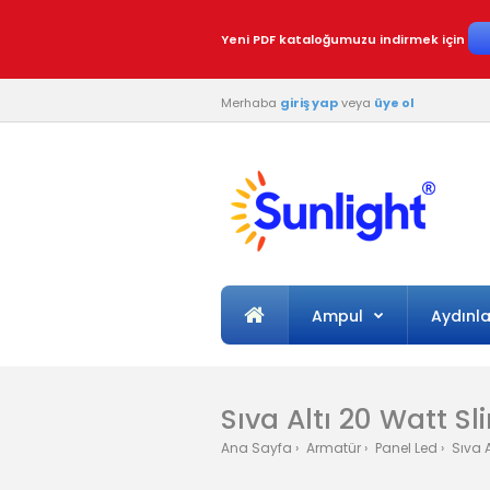
Yeni PDF kataloğumuzu indirmek için
Merhaba
giriş yap
veya
üye ol
Ampul
Aydınl
Sıva Altı 20 Watt S
Ana Sayfa
Armatür
Panel Led
Sıva A