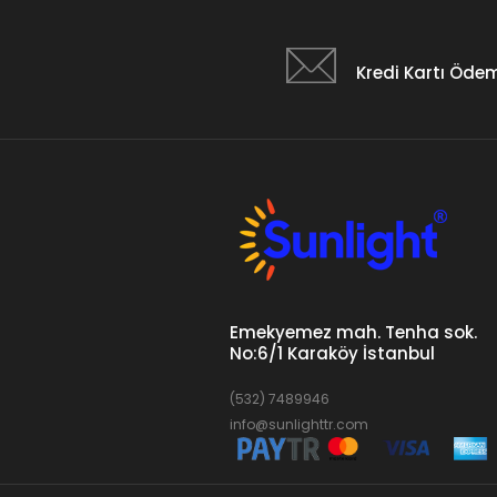
Kredi Kartı Öde
Emekyemez mah. Tenha sok.
No:6/1 Karaköy İstanbul
(532) 7489946
info@sunlighttr.com