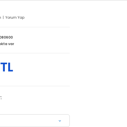
m
|
Yorum Yap
080600
okta var
 TL
: