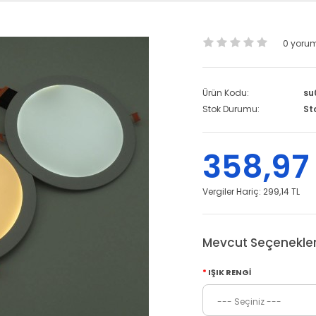
0 yoru
Ürün Kodu:
su
Stok Durumu:
St
358,97
Vergiler Hariç:
299,14 TL
Mevcut Seçenekler
IŞIK RENGI