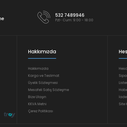
532 7489946
me
Pzt- Cum: 9:00 - 18:00
Hakkımızda
He
Hakkımızda
Hes
Kargo ve Teslimat
Sipa
Üyelik Sözleşmesi
List
Mesafeli Satış Sözleşme
Habe
Bize Ulaşın
İade
KKVA Metni
Site 
Çerez Politikası