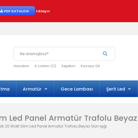
PDF KATALOG
tıklayın
Hesabım
A. Listem (0)
Sepetim
Kasaya Git
atma
Armatür
Gece Lambası
Şerit Led
lim Led Panel Armatür Trafolu Beyaz
ltı 20 Watt Slim Led Panel Armatür Trafolu Beyaz Gün Işığı