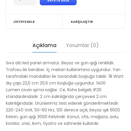
LISTEYE EKLE
KARŞILAŞTIR
Açıklama
Yorumlar (0)
Sıva altı led panel armatür. Beyaz ve gün ışığı renklidir.
Trafosu ile beraber. İç mekan kullanımına uygundur. Yan
tarafındaki mandalları ile tavandaki boşluğa takılır. 18 Watt
dış çapı 22,5 cm 20,5 cm boşluğa uygundur
. 1400
Lümen
civarı ışıma sağlar. Ce, Rohs belgeli, IP20
standardındadır. 2 cm kalınlığında çerçevesi 2 cm
kalınlığındadır. Ürünlerimiz test ederek gönderilmektedir.
220-240 Volt, 50-60 Hrz, 120 derece açılı, beyaz ışık 6500
Kelvin, gün ışığı 3000 Kelvindir. Konut, ofis, mağaza, avlu,
koridor, otel, Avm, tiyatro ve sahnede kullanılır.