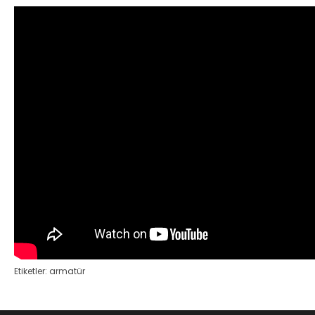
Etiketler:
armatür