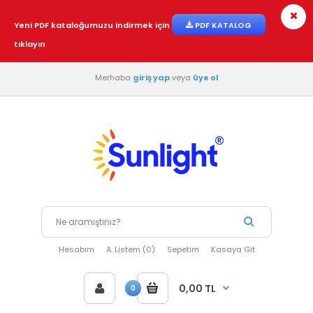
Yeni PDF kataloğumuzu indirmek için
PDF KATALOG
tıklayın
Merhaba
giriş yap
veya
üye ol
Hesabım
A. Listem (0)
Sepetim
Kasaya Git
0,00 TL
0