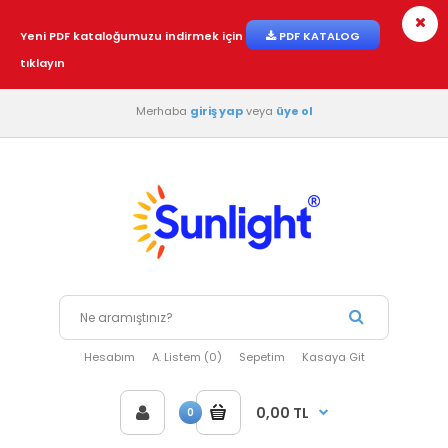
Yeni PDF kataloğumuzu indirmek için
PDF KATALOG
tıklayın
Merhaba
giriş yap
veya
üye ol
Hesabım
A. Listem (0)
Sepetim
Kasaya Git
0,00 TL
0