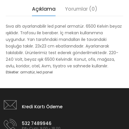
Açıklama
Yorumlar (0)
Sıva altı ayarlanabilir led panel armatür. 6500 Kelvin beyaz
ışıklıdır. Trafosu ile beraber. İç mekan kullanımına
uygundur. Yan tarafındaki mandalları ile tavandaki
boşluğa takılır. 23x23 cm ebatlarındadır. Ayarlanarak
takılabilir.
Ürünlerimiz test ederek gönderilmektedir. 220-
240 Volt, beyaz ışık 6500 Kelvindir. Konut, ofis, mağaza,
avlu, koridor, otel, Avm, tiyatro ve sahnede kullanılır.
Etiketler:
armatür
,
led panel
Kredi Kartı Ödeme
532 7489946
Pzt- Cum: 9:00 - 18:00