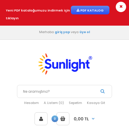
Yeni PDF kataloğumuzu indirmek için
PDF KATALOG
tıklayın
Merhaba
giriş yap
veya
üye ol
Hesabım
A. Listem (0)
Sepetim
Kasaya Git
0,00 TL
0