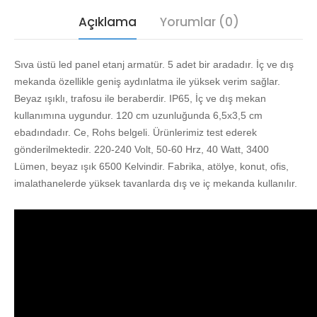
Açıklama
Yorumlar (0)
Sıva üstü led panel etanj armatür. 5 adet bir aradadır. İç ve dış
mekanda özellikle geniş aydınlatma ile yüksek verim sağlar.
Beyaz ışıklı, trafosu ile beraberdir. IP65, İç ve dış mekan
kullanımına uygundur. 120 cm uzunluğunda 6,5x3,5 cm
ebadındadır. Ce, Rohs belgeli. Ürünlerimiz test ederek
gönderilmektedir. 220-240 Volt, 50-60 Hrz, 40 Watt, 3400
Lümen, beyaz ışık 6500 Kelvindir. Fabrika, atölye, konut, ofis,
imalathanelerde yüksek tavanlarda dış ve iç mekanda kullanılır.