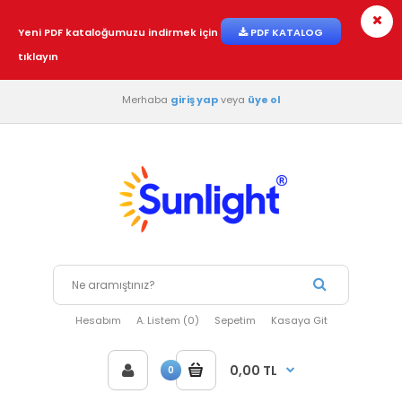
Yeni PDF kataloğumuzu indirmek için
PDF KATALOG
tıklayın
Merhaba
giriş yap
veya
üye ol
Hesabım
A. Listem (0)
Sepetim
Kasaya Git
0,00 TL
0