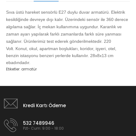
Sıva üstü hareket sensörlü E27 duylu
duvar armatürü. Elektrik
kesildiğinde devreye dışı kalır.
Üzerindeki sensör ile 360 derece
algılama sağlar. İç mekan kullanımına uygundur.
Karanlık ve
zaman ayarı yapılarak farklı zamanlarda farklı süre yanması
sağlanır.
Ürünlerimiz test ederek gönderilmektedir.
220
Volt.
Konut, okul, apartman boşlukları, koridor, işyeri,
otel,
benzin istasyonu
benzeri yerlerde kullanılır. 28x8x13 cm
ebadındadır.
Etiketler:
armatür
Kredi Kartı Ödeme
532 7489946
Pzt- Cum: 9:00 - 18:00