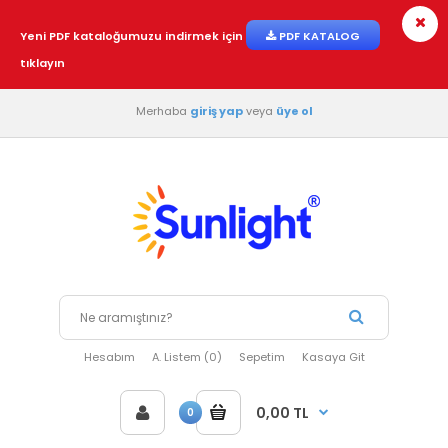
Yeni PDF kataloğumuzu indirmek için
PDF KATALOG
tıklayın
Merhaba
giriş yap
veya
üye ol
Hesabım
A. Listem (0)
Sepetim
Kasaya Git
0,00 TL
0