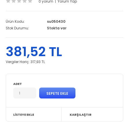
0 yorum
|
Yorum Yap
Ürün Kodu:
su050430
Stok Durumu:
Stokta var
381,52 TL
Vergiler Hariç:
317,93 TL
ADET
LISTEYE EKLE
KARŞILAŞTIR