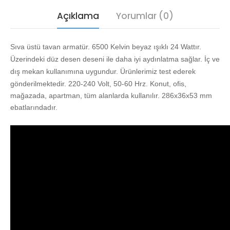
Açıklama
Yorumlar (0)
Sıva üstü tavan armatür. 6500 Kelvin beyaz ışıklı 24 Wattır.
Üzerindeki düz desen deseni ile daha iyi aydınlatma sağlar. İç ve
dış mekan kullanımına uygundur.
Ürünlerimiz test ederek
gönderilmektedir. 220-240 Volt, 50-60 Hrz. Konut, ofis,
mağazada, apartman, tüm alanlarda kullanılır. 286x36x53 mm
ebatlarındadır.