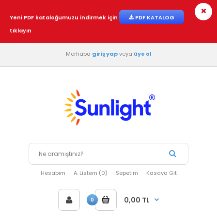
Yeni PDF kataloğumuzu indirmek için
PDF KATALOG
tıklayın
Merhaba
giriş yap
veya
üye ol
Hesabım
A. Listem (0)
Sepetim
Kasaya Git
0,00 TL
0