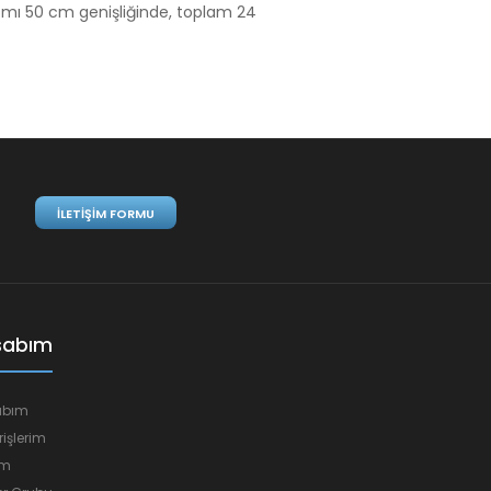
kısmı 50 cm genişliğinde, toplam 24
İLETIŞIM FORMU
sabım
abım
rişlerim
em