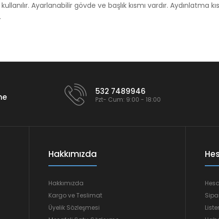
kullanılır. Ayarlanabilir gövde ve başlık kısmı vardır. Aydınlatma 
.
532 7489946
me
Pzt- Cum: 9:00 - 18:00
Hakkımızda
He
Hakkımızda
Hes
Kargo ve Teslimat
Sipa
Üyelik Sözleşmesi
List