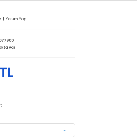
m
|
Yorum Yap
077900
okta var
TL
: