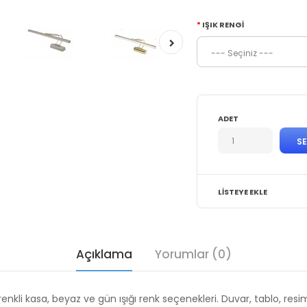
IŞIK RENGI
ADET
LISTEYE EKLE
Açıklama
Yorumlar (0)
h renkli kasa, beyaz ve gün ışığı renk seçenekleri. Duvar, tablo, r