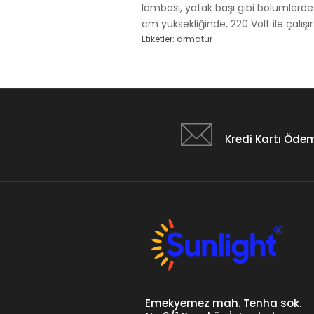
lambası, yatak başı gibi bölümlerde 
cm yüksekliğinde, 220 Volt ile çalışır
Etiketler:
armatür
Kredi Kartı Öde
Emekyemez mah. Tenha sok.