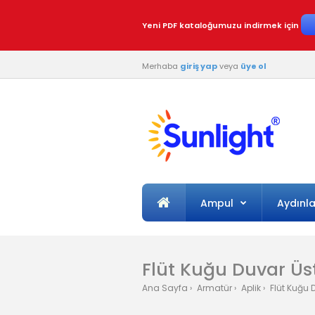
Yeni PDF kataloğumuzu indirmek için
Merhaba
giriş yap
veya
üye ol
Ampul
Aydınl
Flüt Kuğu Duvar Üst
Ana Sayfa
Armatür
Aplik
Flüt Kuğu D