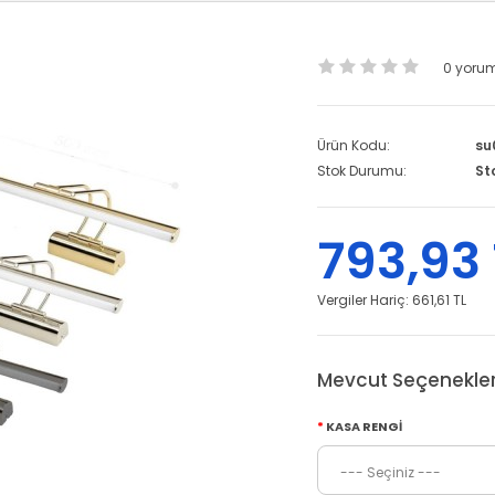
0 yoru
Ürün Kodu:
su
Stok Durumu:
St
793,93 
Vergiler Hariç:
661,61 TL
Mevcut Seçenekler
KASA RENGI