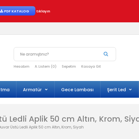
PDF KATALOG
tıklayın
Hesabım
A. Listem (0)
Sepetim
Kasaya Git
atma
Armatür
Gece Lambası
Şerit Led
ü Ledli Aplik 50 cm Altın, Krom, Siy
uvar Üstü Ledli Aplik 50 cm Altın, Krom, Siyah