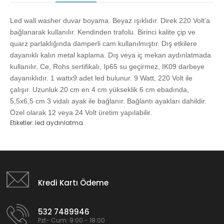
Led wall washer duvar boyama. Beyaz ışıklıdır. Direk 220 Volt'a
bağlanarak kullanılır. Kendinden trafolu. Birinci kalite çip ve
quarz parlaklığında damperli cam kullanılmıştır. Dış etkilere
dayanıklı kalın metal kaplama. Dış veya iç mekan aydınlatmada
kullanılır. Ce, Rohs sertifikalı, Ip65 su geçirmez, IK09 darbeye
dayanıklıdır. 1 wattx9 adet led bulunur. 9 Watt, 220 Volt ile
çalışır. Uzunluk 20 cm en 4 cm yükseklik 6 cm ebadında,
5,5x6,5 cm 3 vidalı ayak ile bağlanır. Bağlantı ayakları dahildir.
Özel olarak 12 veya 24 Volt üretim yapılabilir.
Etiketler:
led aydınlatma
Kredi Kartı Ödeme
532 7489946
Pzt- Cum: 9:00 - 18:00