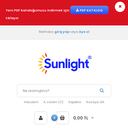
Yeni PDF kataloğumuzu indirmek için
PDF KATALOG
tıklayın
Merhaba
giriş yap
veya
üye ol
Hesabım
A. Listem (0)
Sepetim
Kasaya Git
0,00 TL
0