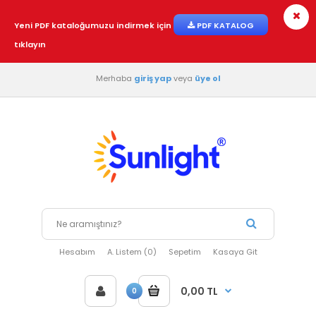
Yeni PDF kataloğumuzu indirmek için
PDF KATALOG
tıklayın
Merhaba
giriş yap
veya
üye ol
Hesabım
A. Listem (0)
Sepetim
Kasaya Git
0,00 TL
0