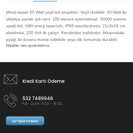
Metal kasalı 50 Watt yeşil led projektör. Yeşil renklidir. 50 Watt ile
oldukça parlak ışık verir. 180 derece aydınlatmalı, 50000 yanma
saatli led, %80 enerji tasarrufu, IP65 standardında. 21x3x18 cm
ebadında, 220 Volt ile çalışır. Kendinden trafoludur. Arkasındaki
ayağı ile duvara monte edilebilir veya dik konumda durabilir.
Etiketler:
led aydınlatma
Kredi Kartı Ödeme
532 7489946
Pzt- Cum: 9:00 - 18:00
İLETIŞIM FORMU