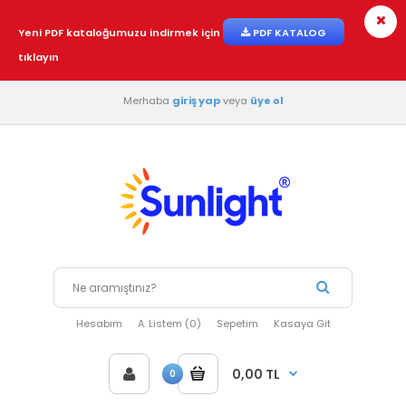
Yeni PDF kataloğumuzu indirmek için
PDF KATALOG
tıklayın
Merhaba
giriş yap
veya
üye ol
Hesabım
A. Listem (0)
Sepetim
Kasaya Git
0,00 TL
0