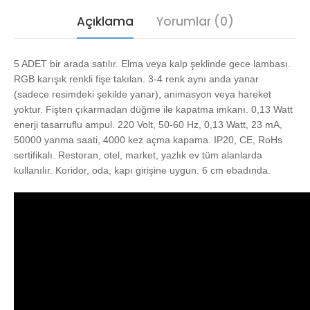
Açıklama
Yorumlar (0)
5 ADET bir arada satılır. Elma veya kalp şeklinde gece lambası.
RGB karışık renkli fişe takılan. 3-4 renk aynı anda yanar
(sadece resimdeki şekilde yanar), animasyon veya hareket
yoktur. Fişten çıkarmadan düğme ile kapatma imkanı. 0,13 Watt
enerji tasarruflu ampul. 220 Volt, 50-60 Hz, 0,13 Watt, 23 mA,
50000 yanma saati, 4000 kez açma kapama. IP20, CE, RoHs
sertifikalı. Restoran, otel, market, yazlık ev tüm alanlarda
kullanılır. Koridor, oda, kapı girişine uygun. 6 cm ebadında.