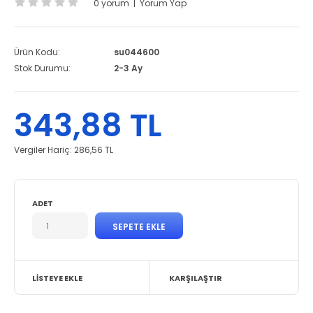
0 yorum
|
Yorum Yap
Ürün Kodu:
su044600
Stok Durumu:
2-3 Ay
343,88 TL
Vergiler Hariç:
286,56 TL
ADET
LISTEYE EKLE
KARŞILAŞTIR