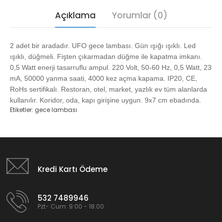
Açıklama
Yorumlar (0)
2 adet bir aradadır. UFO gece lambası. Gün ışığı ışıklı. Led
ışıklı, düğmeli. Fişten çıkarmadan düğme ile kapatma imkanı.
0,5 Watt enerji tasarruflu ampul. 220 Volt, 50-60 Hz, 0,5 Watt, 23
mA, 50000 yanma saati, 4000 kez açma kapama. IP20, CE,
RoHs sertifikalı. Restoran, otel, market, yazlık ev tüm alanlarda
kullanılır. Koridor, oda, kapı girişine uygun. 9x7 cm ebadında.
Etiketler:
gece lambası
Kredi Kartı Ödeme
532 7489946
Pzt- Cum: 9:00 - 18:00