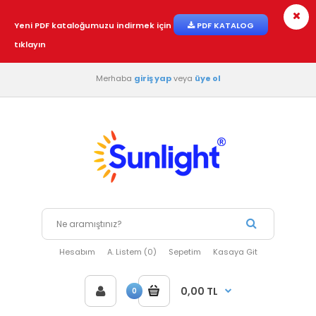
Yeni PDF kataloğumuzu indirmek için
PDF KATALOG
tıklayın
Merhaba
giriş yap
veya
üye ol
Hesabım
A. Listem (0)
Sepetim
Kasaya Git
0,00 TL
0