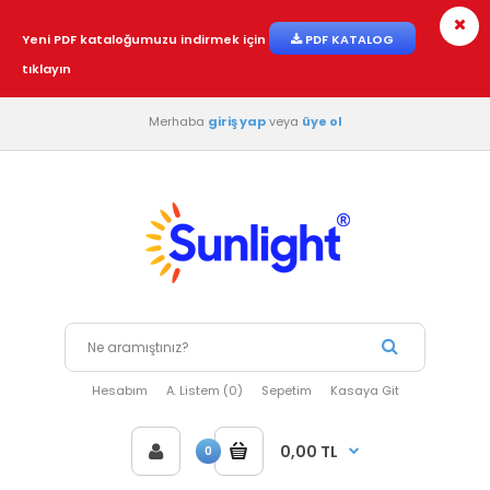
Yeni PDF kataloğumuzu indirmek için
PDF KATALOG
tıklayın
Merhaba
giriş yap
veya
üye ol
Hesabım
A. Listem (0)
Sepetim
Kasaya Git
0,00 TL
0