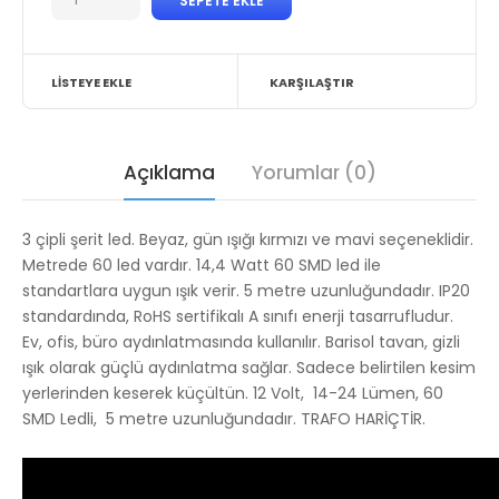
LISTEYE EKLE
KARŞILAŞTIR
Açıklama
Yorumlar (0)
3 çipli şerit led. Beyaz, gün ışığı kırmızı ve mavi seçeneklidir.
Metrede 60 led vardır. 14,4 Watt 60 SMD led ile
standartlara uygun ışık verir. 5 metre uzunluğundadır. IP20
standardında, RoHS sertifikalı A sınıfı enerji tasarrufludur.
Ev, ofis, büro aydınlatmasında kullanılır. Barisol tavan, gizli
ışık olarak güçlü aydınlatma sağlar. Sadece belirtilen kesim
yerlerinden keserek küçültün. 12 Volt, 14-24 Lümen, 60
SMD Ledli, 5 metre uzunluğundadır. TRAFO HARİÇTİR.