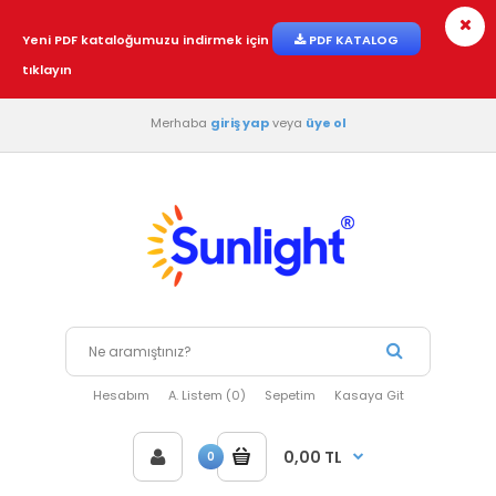
Yeni PDF kataloğumuzu indirmek için
PDF KATALOG
tıklayın
Merhaba
giriş yap
veya
üye ol
Hesabım
A. Listem (0)
Sepetim
Kasaya Git
0,00 TL
0