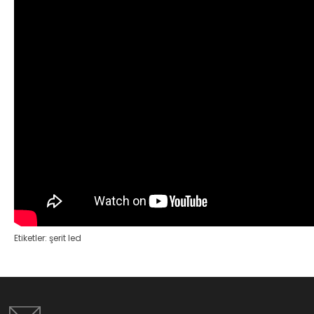
Etiketler:
şerit led