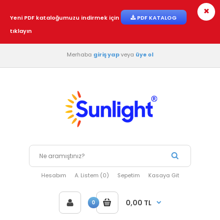
Yeni PDF kataloğumuzu indirmek için
PDF KATALOG
tıklayın
Merhaba
giriş yap
veya
üye ol
Hesabım
A. Listem (0)
Sepetim
Kasaya Git
0,00 TL
0