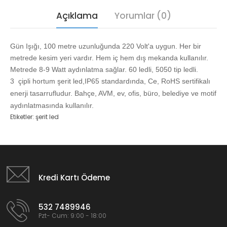
Açıklama
Yorumlar (0)
Gün Işığı, 100 metre uzunluğunda 220 Volt'a uygun. Her bir
metrede kesim yeri vardır. Hem iç hem dış mekanda kullanılır.
Metrede 8-9 Watt aydınlatma sağlar. 60 ledli, 5050 tip ledli.
3
çipli hortum şerit led,IP65 standardında, Ce, RoHS sertifikalı
enerji tasarrufludur. Bahçe, AVM, ev, ofis, büro, belediye ve motif
aydınlatmasında kullanılır.
Etiketler:
şerit led
Kredi Kartı Ödeme
532 7489946
Pzt- Cum: 9:00 - 18:00