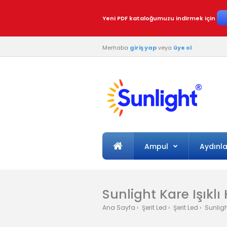
Yeni PDF kataloğumuzu indirmek için
Merhaba
giriş yap
veya
üye ol
Ampul
Aydınl
Sunlight Kare Işıklı
Ana Sayfa
Şerit Led
Şerit Led
Sunlight