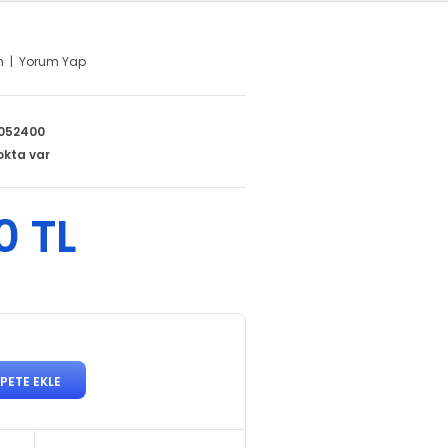
m
|
Yorum Yap
052400
okta var
0 TL