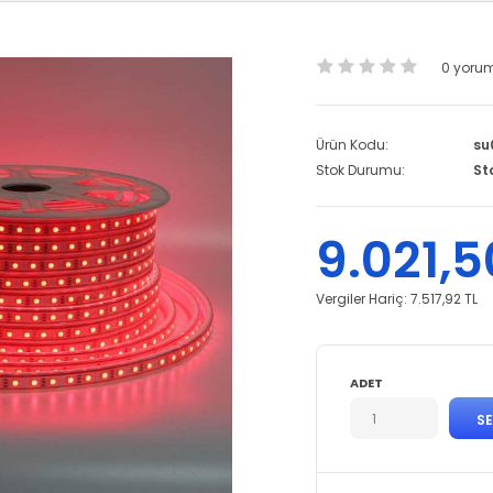
0 yoru
Ürün Kodu:
su
Stok Durumu:
St
9.021,5
Vergiler Hariç:
7.517,92 TL
ADET