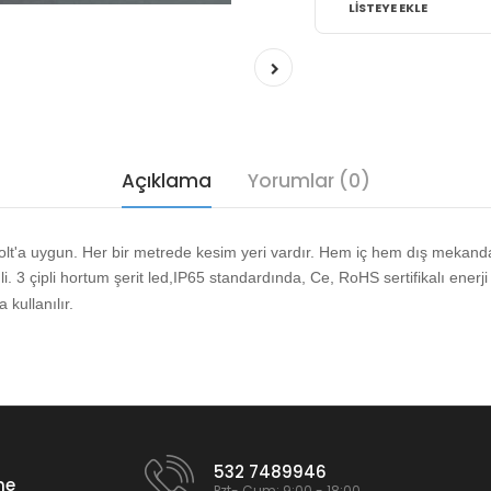
LISTEYE EKLE
Açıklama
Yorumlar (0)
t'a uygun. Her bir metrede kesim yeri vardır. Hem iç hem dış mekanda 
i. 3
çipli hortum şerit led,IP65 standardında, Ce, RoHS sertifikalı enerji
kullanılır.
532 7489946
me
Pzt- Cum: 9:00 - 18:00