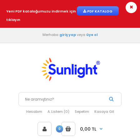
Yeni PDF kataloğumuzu indirmek için
PDF KATALOG
tıklayın
Merhaba
giriş yap
veya
üye ol
Hesabım
A. Listem (0)
Sepetim
Kasaya Git
0,00 TL
0