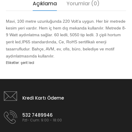
Açıklama
Yorumlar (0)
Mavi, 100 metre uzunluğunda 220 Volt'a uygun. Her bir metrede
kesim yeri vardır. Hem iç hem dış mekanda kullanılır. Metrede 8-
9 Watt aydınlatma sağlar. 60 ledli, 5050 tip ledli. 3
çipli hortum
şerit led,IP65 standardında, Ce, RoHS sertifikalı enerji
tasarrufludur. Bahçe, AVM, ev, ofis, büro, belediye ve motif
aydınlatmasında kullanılır.
Etiketler:
şerit led
Kredi Kartı Ödeme
532 7489946
Pzt- Cum: 9:00 - 18:00