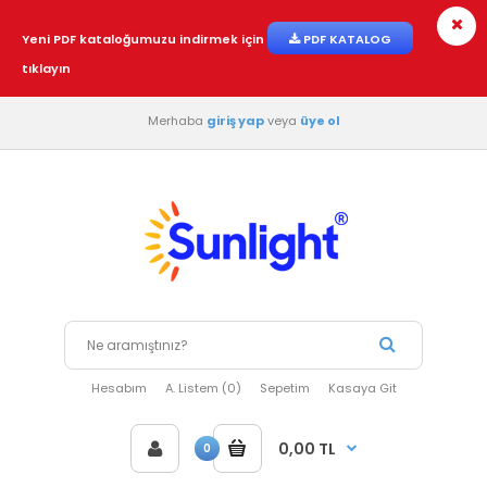
Yeni PDF kataloğumuzu indirmek için
PDF KATALOG
tıklayın
Merhaba
giriş yap
veya
üye ol
Hesabım
A. Listem (0)
Sepetim
Kasaya Git
0,00 TL
0