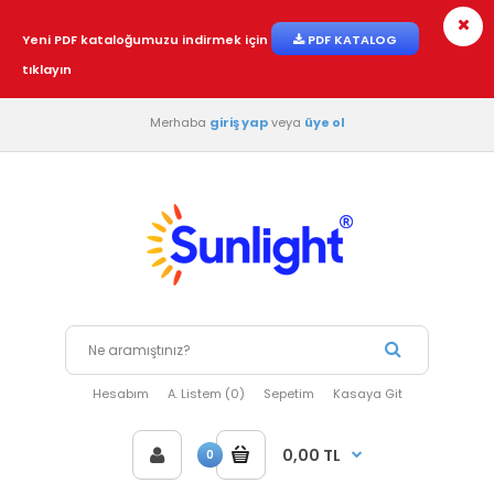
Yeni PDF kataloğumuzu indirmek için
PDF KATALOG
tıklayın
Merhaba
giriş yap
veya
üye ol
Hesabım
A. Listem (0)
Sepetim
Kasaya Git
0,00 TL
0