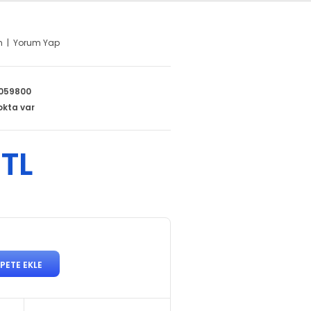
m
|
Yorum Yap
059800
okta var
 TL