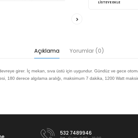
LISTEYE EKLE
Açıklama
Yorumlar (0)
k devreye girer. İç mekan, sıva üstü için uygundur. Gündüz ve gece oto
i, 180 derece algılama aralığı, maksimum 7 dakika, 1200 Watt maksim
532 7489946
me