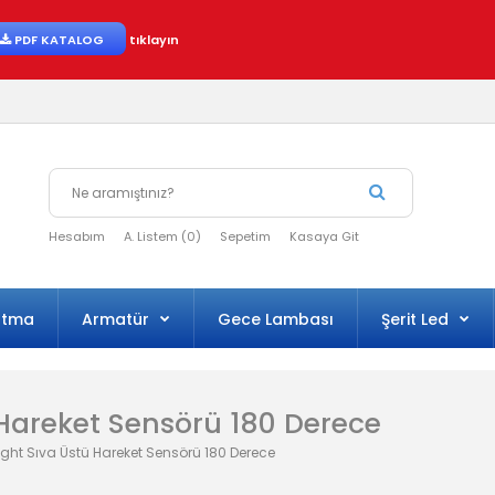
PDF KATALOG
tıklayın
Hesabım
A. Listem (0)
Sepetim
Kasaya Git
atma
Armatür
Gece Lambası
Şerit Led
 Hareket Sensörü 180 Derece
ght Sıva Üstü Hareket Sensörü 180 Derece