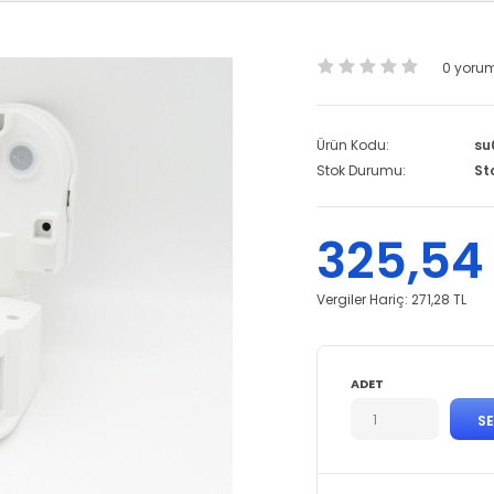
0 yoru
Ürün Kodu:
su
Stok Durumu:
St
325,54
Vergiler Hariç:
271,28 TL
ADET