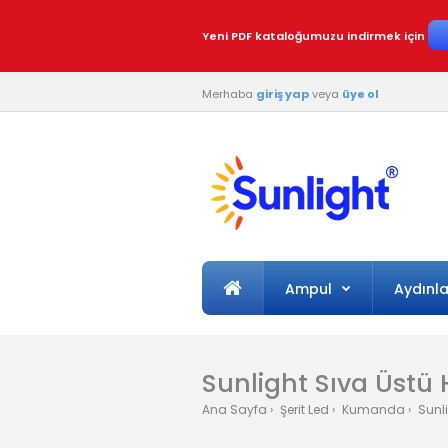
Yeni PDF kataloğumuzu indirmek için
Merhaba
giriş yap
veya
üye ol
Ampul
Aydınl
Sunlight Sıva Üstü
Ana Sayfa
Şerit Led
Kumanda
Sunli