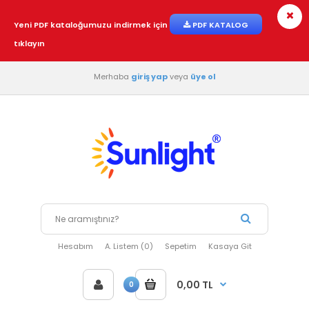
Yeni PDF kataloğumuzu indirmek için
PDF KATALOG
tıklayın
Merhaba
giriş yap
veya
üye ol
Hesabım
A. Listem (0)
Sepetim
Kasaya Git
0,00 TL
0