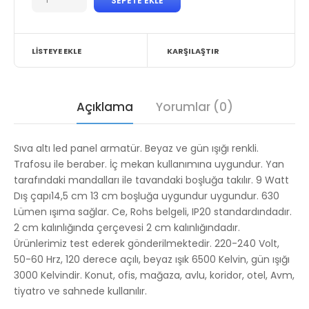
LISTEYE EKLE
KARŞILAŞTIR
Açıklama
Yorumlar (0)
Sıva altı led panel armatür. Beyaz ve gün ışığı renkli.
Trafosu ile beraber. İç mekan kullanımına uygundur. Yan
tarafındaki mandalları ile tavandaki boşluğa takılır. 9 Watt
Dış çapı14,5 cm 13 cm boşluğa uygundur
uygundur. 630
Lümen
ışıma sağlar. Ce, Rohs belgeli, IP20 standardındadır.
2 cm kalınlığında çerçevesi 2 cm kalınlığındadır.
Ürünlerimiz test ederek gönderilmektedir. 220-240 Volt,
50-60 Hrz, 120 derece açılı, beyaz ışık 6500 Kelvin, gün ışığı
3000 Kelvindir. Konut, ofis, mağaza, avlu, koridor, otel, Avm,
tiyatro ve sahnede kullanılır.