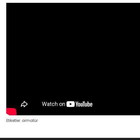
Etiketler:
armatür