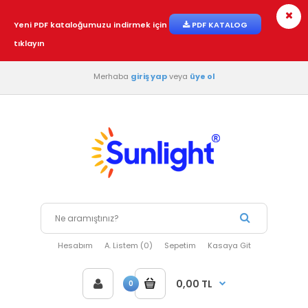
Yeni PDF kataloğumuzu indirmek için
PDF KATALOG
tıklayın
Merhaba
giriş yap
veya
üye ol
Hesabım
A. Listem (0)
Sepetim
Kasaya Git
0,00 TL
0