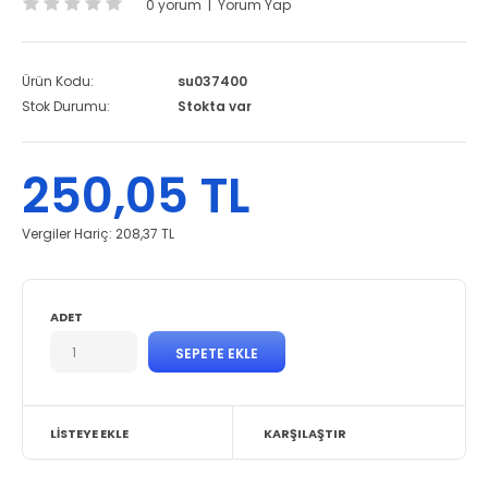
0 yorum
|
Yorum Yap
Ürün Kodu:
su037400
Stok Durumu:
Stokta var
250,05 TL
Vergiler Hariç:
208,37 TL
ADET
LISTEYE EKLE
KARŞILAŞTIR