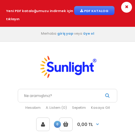
Yeni PDF kataloğumuzu indirmek için
PDF KATALOG
tıklayın
Merhaba
giriş yap
veya
üye ol
Hesabım
A. Listem (0)
Sepetim
Kasaya Git
0,00 TL
0