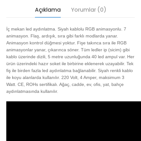
Açıklama
Yorumlar (0)
İç mekan led aydınlatma. Siyah kablolu RGB animasyonlu. 7
animasyon. Flaş, ardışık, sıra gibi farklı modlarda yanar.
Animasyon kontrol düğmesi yoktur. Fişe takınca sıra ile RGB
animasyonlar yanar, çıkarınca söner. Tüm ledler ip (sicim) gibi
kablo üzerinde dizili, 5 metre uzunluğunda 40 led ampul var. Her
ürün üzerindeki hazır soket ile birbirine eklenerek uzayabilir. Tek
fiş ile birden fazla led aydınlatma bağlanabilir. Siyah renkli kablo
ile koyu alanlarda kullanılır. 220 Volt, 4 Amper, maksimum 3
Watt. CE, ROHs sertifikalı. Ağaç, cadde, ev, ofis, yat, bahçe
aydınlatmasında kullanılır.