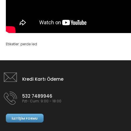
Etiketler:
perde led
Kredi Kartı Ödeme
532 7489946
Pzt- Cum: 9:00 - 18:00
İLETIŞIM FORMU