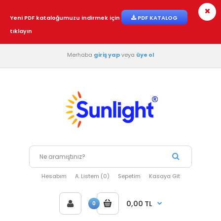
Yeni PDF kataloğumuzu indirmek için
PDF KATALOG
tıklayın
Merhaba
giriş yap
veya
üye ol
Hesabım
A. Listem (0)
Sepetim
Kasaya Git
0,00 TL
0