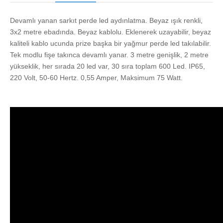
Devamlı yanan sarkıt perde led aydınlatma. Beyaz ışık renkli,
3x2 metre ebadında. Beyaz kablolu. Eklenerek uzayabilir, beyaz
kaliteli kablo ucunda prize başka bir yağmur perde led takılabilir.
Tek modlu fişe takınca devamlı yanar. 3 metre genişlik, 2 metre
yükseklik, her sırada 20 led var, 30 sıra toplam 600 Led. IP65,
220 Volt, 50-60 Hertz. 0,55 Amper, Maksimum 75 Watt.