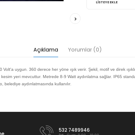
LISTEYE EKLE
Açıklama
Yorumlar (0)
Volt'a uygun. 360 derece her yöne ışık verir. Şekil, motif ve direk ışı
e kesim yeri mevcuttur. Metrede 8-9 Watt aydınlatma sağlar.
IP65 standar
o, belediye aydınlatmasında kullanılır.
532 7489946
me