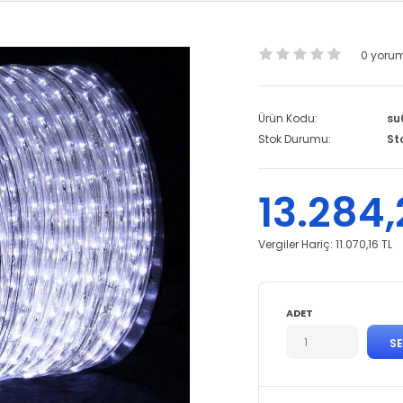
0 yoru
Ürün Kodu:
su
Stok Durumu:
St
13.284,
Vergiler Hariç:
11.070,16 TL
ADET