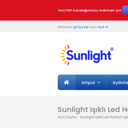
Yeni PDF kataloğumuzu indirmek için
Merhaba
giriş yap
veya
üye ol
Ampul
Aydınl
Sunlight Işıklı Led
Ana Sayfa
Sunlight Işıklı Led Hortum I