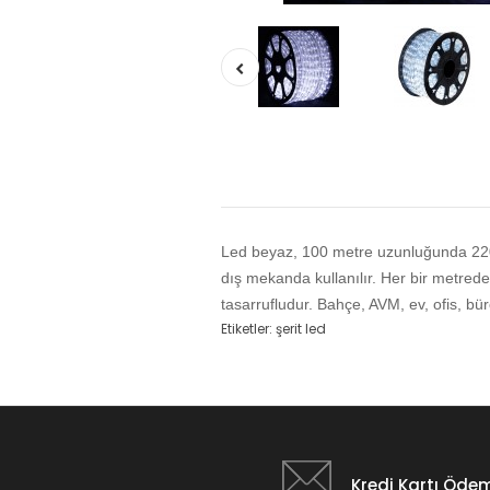
Led beyaz
, 100 metre uzunluğunda 220 
dış mekanda kullanılır. Her bir metred
tasarrufludur. Bahçe, AVM, ev, ofis, bür
Etiketler:
şerit led
Kredi Kartı Öde