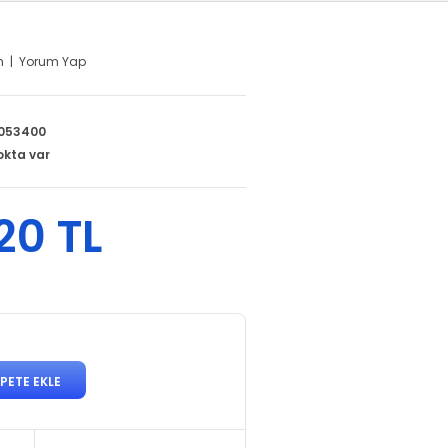
m
|
Yorum Yap
053400
okta var
20 TL