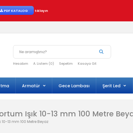
PDF KATALOG
tıklayın
Hesabım
A. Listem (0)
Sepetim
Kasaya Git
atma
Armatür
Gece Lambası
Şerit Led
 Hortum Işık 10-13 mm 100 Metre Bey
şık 10-13 mm 100 Metre Beyaz