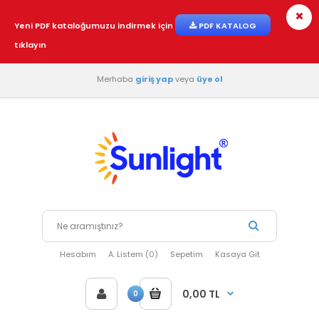
Yeni PDF kataloğumuzu indirmek için
PDF KATALOG
tıklayın
Merhaba
giriş yap
veya
üye ol
Hesabım
A. Listem (0)
Sepetim
Kasaya Git
0,00 TL
0