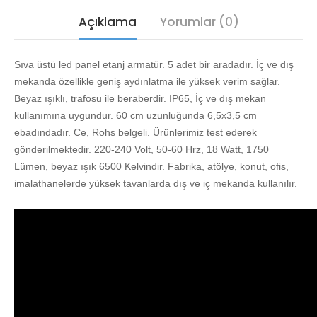
Açıklama
Yorumlar (0)
Sıva üstü led panel etanj armatür. 5 adet bir aradadır. İç ve dış
mekanda özellikle geniş aydınlatma ile yüksek verim sağlar.
Beyaz ışıklı, trafosu ile beraberdir. IP65, İç ve dış mekan
kullanımına uygundur. 60 cm uzunluğunda 6,5x3,5 cm
ebadındadır. Ce, Rohs belgeli. Ürünlerimiz test ederek
gönderilmektedir. 220-240 Volt, 50-60 Hrz, 18 Watt, 1750
Lümen, beyaz ışık 6500 Kelvindir. Fabrika, atölye, konut, ofis,
imalathanelerde yüksek tavanlarda dış ve iç mekanda kullanılır.