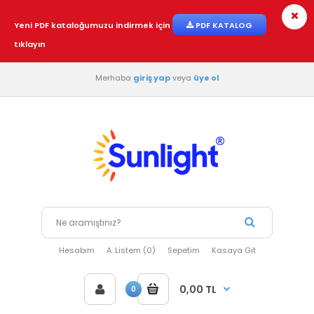
Yeni PDF kataloğumuzu indirmek için
PDF KATALOG
tıklayın
Merhaba
giriş yap
veya
üye ol
Hesabım
A. Listem (0)
Sepetim
Kasaya Git
0,00 TL
0