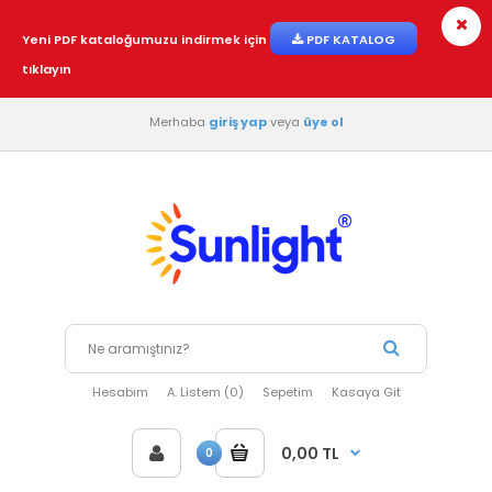
Yeni PDF kataloğumuzu indirmek için
PDF KATALOG
tıklayın
Merhaba
giriş yap
veya
üye ol
Hesabım
A. Listem (0)
Sepetim
Kasaya Git
0,00 TL
0