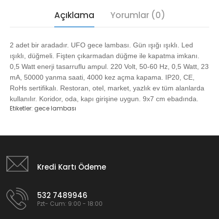
Açıklama
Yorumlar (0)
2 adet bir aradadır. UFO gece lambası. Gün ışığı ışıklı. Led
ışıklı, düğmeli. Fişten çıkarmadan düğme ile kapatma imkanı.
0,5 Watt enerji tasarruflu ampul. 220 Volt, 50-60 Hz, 0,5 Watt, 23
mA, 50000 yanma saati, 4000 kez açma kapama. IP20, CE,
RoHs sertifikalı. Restoran, otel, market, yazlık ev tüm alanlarda
kullanılır. Koridor, oda, kapı girişine uygun. 9x7 cm ebadında.
Etiketler:
gece lambası
Kredi Kartı Ödeme
532 7489946
Pzt- Cum: 9:00 - 18:00