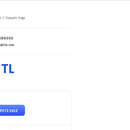
m
|
Yorum Yap
066300
okta var
 TL