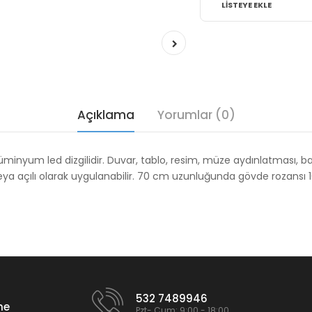
LISTEYE EKLE
Açıklama
Yorumlar (0)
 Alüminyum led dizgilidir. Duvar, tablo, resim, müze aydınlatması, 
 veya açılı olarak uygulanabilir. 70 cm uzunluğunda gövde rozansı
532 7489946
me
Pzt- Cum: 9:00 - 18:00