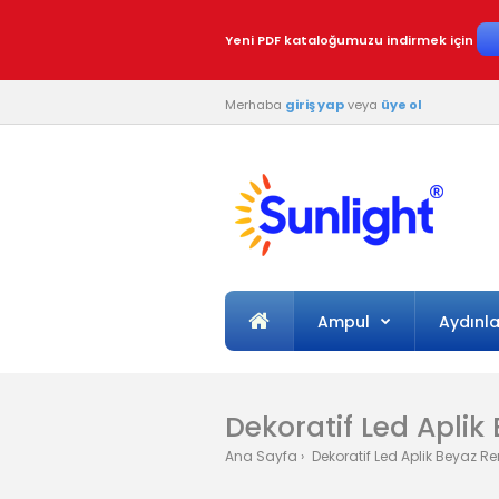
Yeni PDF kataloğumuzu indirmek için
Merhaba
giriş yap
veya
üye ol
Ampul
Aydınl
Dekoratif Led Aplik
Ana Sayfa
Dekoratif Led Aplik Beyaz Re