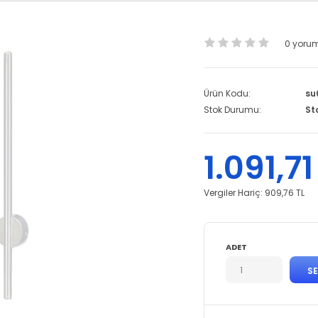
0 yoru
Ürün Kodu:
su
Stok Durumu:
St
1.091,71
Vergiler Hariç:
909,76 TL
ADET