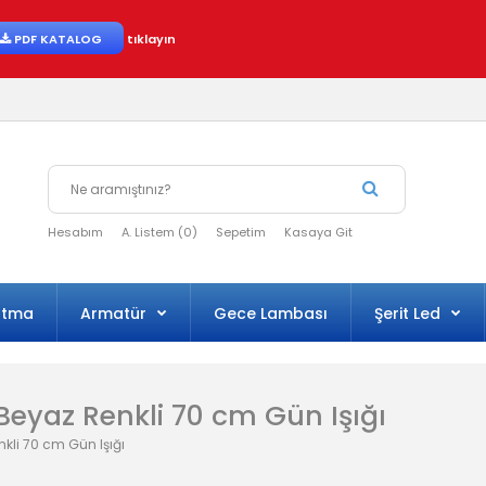
PDF KATALOG
tıklayın
Hesabım
A. Listem (0)
Sepetim
Kasaya Git
atma
Armatür
Gece Lambası
Şerit Led
 Beyaz Renkli 70 cm Gün Işığı
nkli 70 cm Gün Işığı