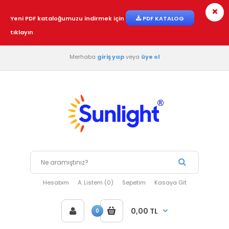
Yeni PDF kataloğumuzu indirmek için
PDF KATALOG
tıklayın
Merhaba
giriş yap
veya
üye ol
Hesabım
A. Listem (0)
Sepetim
Kasaya Git
0,00 TL
0