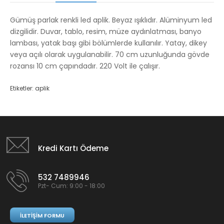
Gümüş parlak renkli led aplik. Beyaz ışıklıdır. Alüminyum led
dizgilidir. Duvar, tablo, resim, müze aydınlatması, banyo
lambası, yatak başı gibi bölümlerde kullanılır. Yatay, dikey
veya açılı olarak uygulanabilir. 70 cm uzunluğunda gövde
rozansı
10 cm çapındadır
. 220 Volt ile çalışır.
Etiketler:
aplik
Kredi Kartı Ödeme
532 7489946
Pzt- Cum: 9:00 - 18:00
İLETIŞIM FORMU