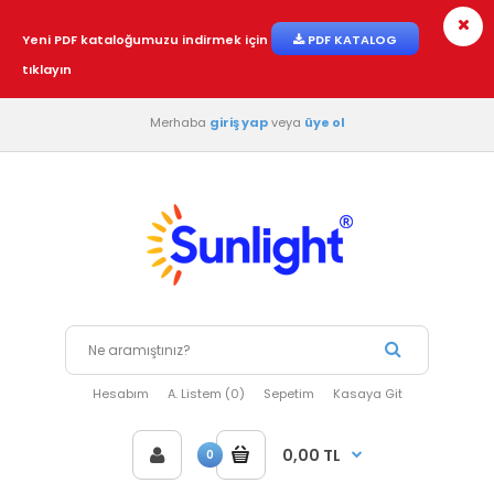
Yeni PDF kataloğumuzu indirmek için
PDF KATALOG
tıklayın
Merhaba
giriş yap
veya
üye ol
Hesabım
A. Listem (0)
Sepetim
Kasaya Git
0,00 TL
0