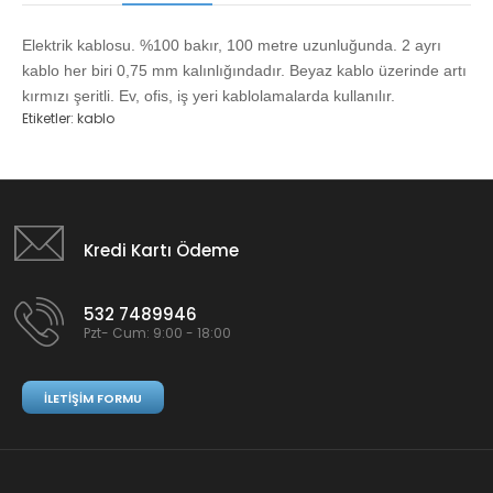
Elektrik kablosu. %100 bakır, 100 metre uzunluğunda. 2 ayrı
kablo her biri 0,75 mm kalınlığındadır. Beyaz kablo üzerinde artı
kırmızı şeritli. Ev, ofis, iş yeri kablolamalarda kullanılır.
Etiketler:
kablo
Kredi Kartı Ödeme
532 7489946
Pzt- Cum: 9:00 - 18:00
İLETIŞIM FORMU