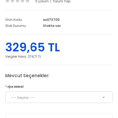
0 yorum
|
Yorum Yap
Ürün Kodu:
su073700
Stok Durumu:
Stokta var
329,65 TL
Vergiler Hariç:
274,71 TL
Mevcut Seçenekler:
IŞIK RENGI