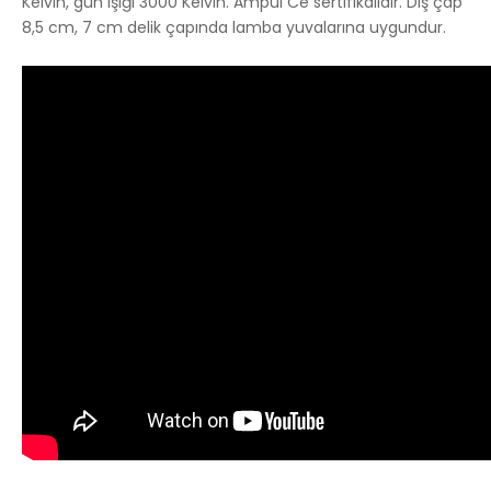
Kelvin, gün ışığı 3000 Kelvin. Ampul Ce sertifikalıdır. Dış çap
8,5 cm, 7 cm delik çapında lamba yuvalarına uygundur.