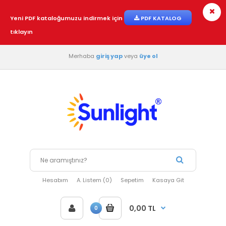
Yeni PDF kataloğumuzu indirmek için
PDF KATALOG
tıklayın
Merhaba
giriş yap
veya
üye ol
Hesabım
A. Listem (0)
Sepetim
Kasaya Git
0,00 TL
0