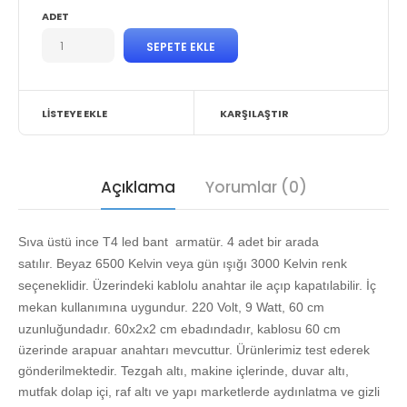
ADET
LISTEYE EKLE
KARŞILAŞTIR
Açıklama
Yorumlar (0)
Sıva üstü ince T4
led
bant
armatür.
4 adet bir arada
satılır.
Beyaz 6500 Kelvin veya gün ışığı 3000 Kelvin renk
seçeneklidir. Üzerindeki kablolu anahtar ile açıp kapatılabilir.
İç
mekan kullanımına uygundur.
220 Volt, 9 Watt, 60 cm
uzunluğundadır. 60x2x2 cm ebadındadır, kablosu 60 cm
üzerinde arapuar anahtarı mevcuttur.
Ürünlerimiz test ederek
gönderilmektedir. Tezgah altı, makine içlerinde, duvar altı,
mutfak dolap içi, raf altı ve yapı marketlerde aydınlatma ve gizli