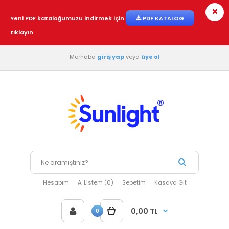
Yeni PDF kataloğumuzu indirmek için
PDF KATALOG
tıklayın
Merhaba
giriş yap
veya
üye ol
Hesabım
A. Listem (0)
Sepetim
Kasaya Git
0,00 TL
0