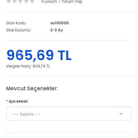
0 yorum
|
Yorum Yap
Ürün Kodu:
su100300
Stok Durumu:
2-3 Ay
965,69 TL
Vergiler Hariç:
804,74 TL
Mevcut Seçenekler:
IŞIK RENGI